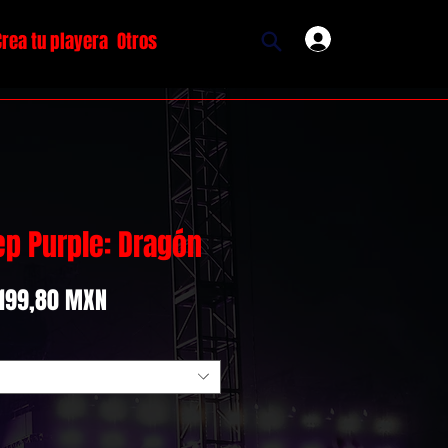
Crea tu playera
Otros
Ingresar
ep Purple: Dragón
Precio
Precio
199,80 MXN
de
oferta