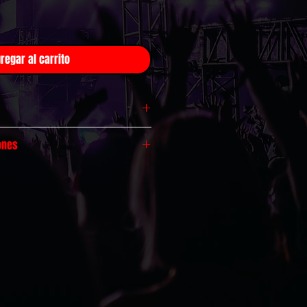
regar al carrito
odo México!
ones
r $99
ess
: 1 a 4 días
hábiles
por $149
ratuitas, válido por 30 días.
pras mayores a $799
olíticas de cambios y
mpras superiores a $1,399