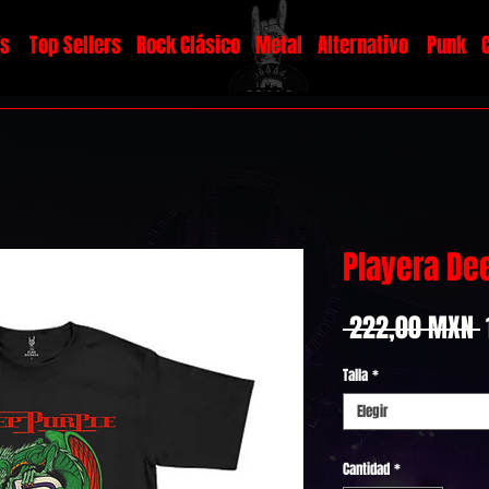
os
Top Sellers
Rock Clásico
Metal
Alternativo
Punk
Playera De
 222,00 MXN 
Talla
*
Elegir
Cantidad
*