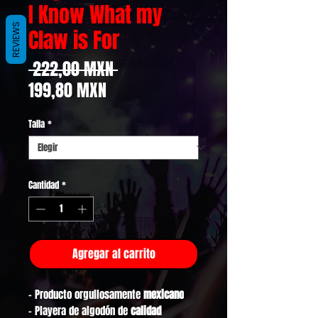
I Know What my
REVIEWS
Claw is For
Precio
 222,00 MXN 
Precio
199,80 MXN
de
Talla
*
oferta
Cantidad
*
Agregar al carrito
- Producto orgullosamente
mexicano
- Playera de algodón de
calidad