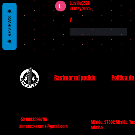
Luisillo0526
31 may 2025
REVIEWS
V
Me gusta
Reaccionar
Rastrear mi pedido
Política de
+52 9993596746
Mérida, 97302 Mérida, Yuc
almarockeramx@gmail.com
México