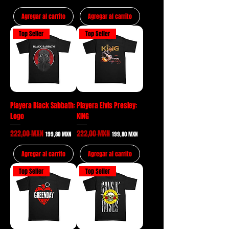
Agregar al carrito
Agregar al carrito
Top Seller
Top Seller
Playera Black Sabbath:
Playera Elvis Presley:
Logo
KING
Precio
222,00 MXN
Precio de oferta
Precio
222,00 MXN
Precio de oferta
199,80 MXN
199,80 MXN
Agregar al carrito
Agregar al carrito
Top Seller
Top Seller