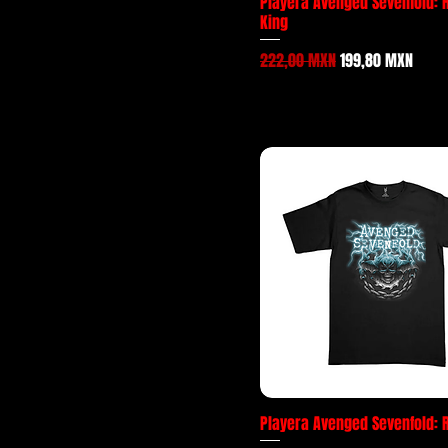
Playera Avenged Sevenfold: H
King
Precio
Precio de oferta
222,00 MXN
199,80 MXN
Playera Avenged Sevenfold: 