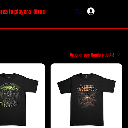
Crea tu playera
Otros
Ingresar
Ordenar por:
Nombre de A-Z