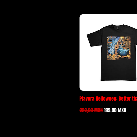
Playera Helloween: Better t
Precio
Precio de oferta
222,00 MXN
199,80 MXN