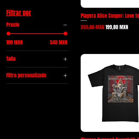
Filtrar por
Playera Alice Cooper: Love t
Precio
Precio
Precio de oferta
222,00 MXN
199,80 MXN
199 MXN
540 MXN
Talla
L
Filtro personalizado
M
Metal
S
XL
XXL