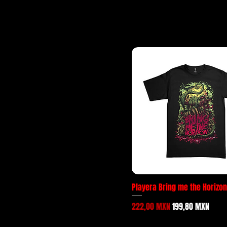
Playera Bring me the Horizo
Precio
Precio de oferta
222,00 MXN
199,80 MXN