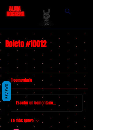
Boleto #10012
1 comentario
REVIEWS
Escribir un comentario...
Lo más nuevo