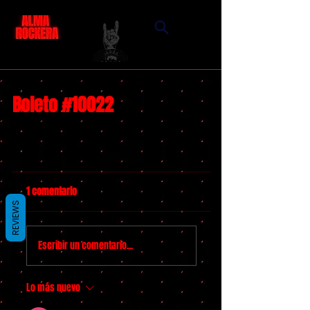
Boleto #10022
1 comentario
REVIEWS
Escribir un comentario...
Lo más nuevo