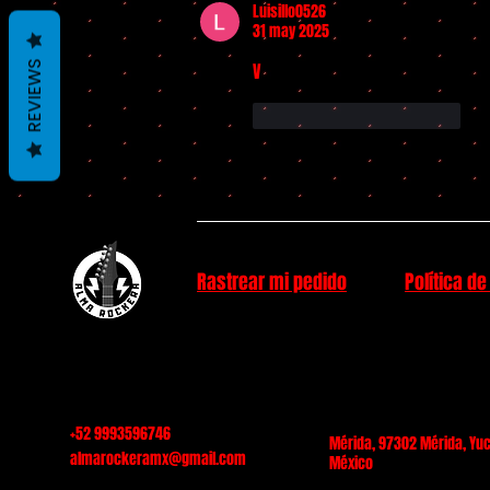
Luisillo0526
31 may 2025
REVIEWS
V
Me gusta
Reaccionar
Rastrear mi pedido
Política de
+52 9993596746
Mérida, 97302 Mérida, Yuc
almarockeramx@gmail.com
México