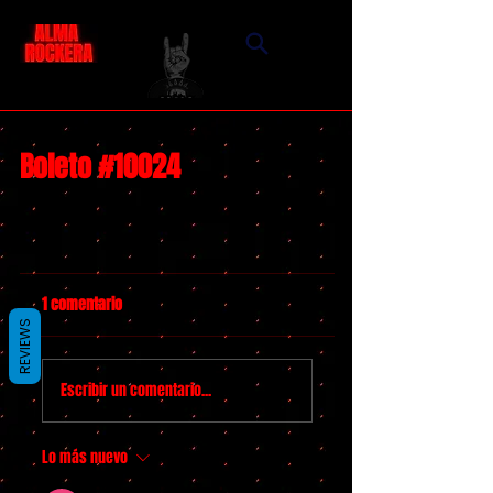
Boleto #10024
1 comentario
REVIEWS
Escribir un comentario...
Lo más nuevo