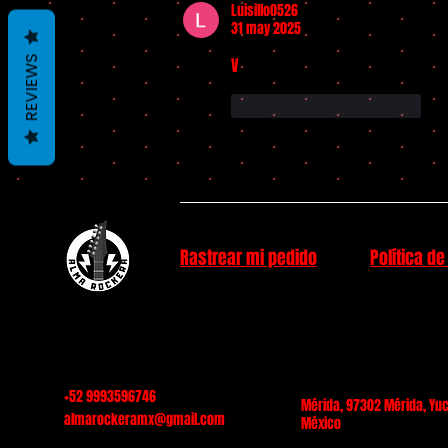
Luisillo0526
31 may 2025
REVIEWS
V
Me gusta
Reaccionar
Rastrear mi pedido
Política de
+52 9993596746
Mérida, 97302 Mérida, Yuc
almarockeramx@gmail.com
México