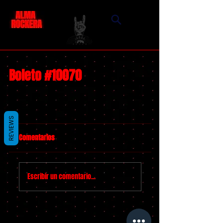
Boleto #10070
REVIEWS
Comentarios
Escribir un comentario...