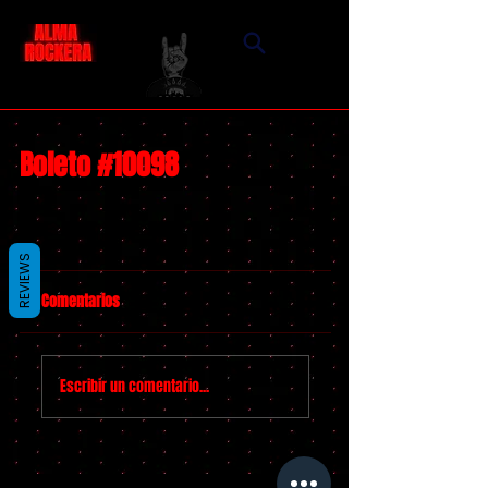
Boleto #10098
REVIEWS
Comentarios
Escribir un comentario...