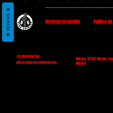
REVIEWS
Rastrear mi pedido
Política de
+52 9993596746
Mérida, 97302 Mérida, Yuc
almarockeramx@gmail.com
México