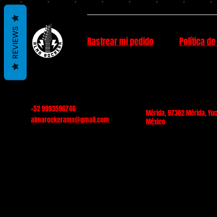
REVIEWS
Rastrear mi pedido
Política de
+52 9993596746
Mérida, 97302 Mérida, Yuc
almarockeramx@gmail.com
México