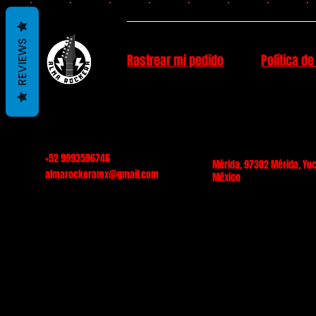
REVIEWS
Rastrear mi pedido
Política de
+52 9993596746
Mérida, 97302 Mérida, Yuc
almarockeramx@gmail.com
México