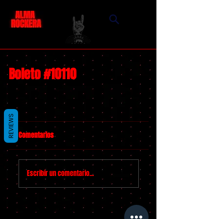
Boleto #10110
REVIEWS
Comentarios
Escribir un comentario...