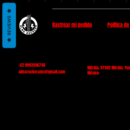
REVIEWS
Rastrear mi pedido
Política de
+52 9993596746
Mérida, 97302 Mérida, Yuc
almarockeramx@gmail.com
México