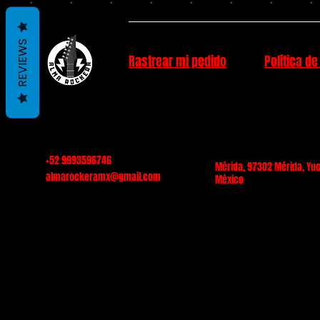
REVIEWS
Rastrear mi pedido
Política de
+52 9993596746
Mérida, 97302 Mérida, Yuc
almarockeramx@gmail.com
México