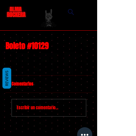
Boleto #10129
REVIEWS
Comentarios
Escribir un comentario...