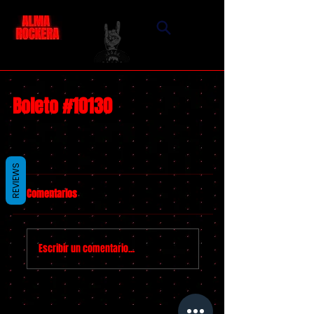
Boleto #10130
REVIEWS
Comentarios
Escribir un comentario...