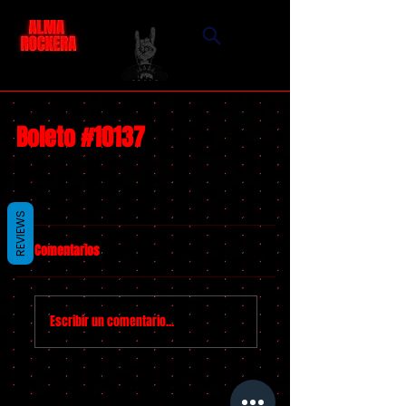
Boleto #10137
REVIEWS
Comentarios
Escribir un comentario...