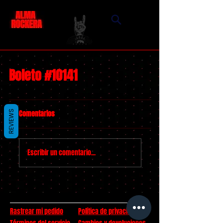
Boleto #10141
Comentarios
REVIEWS
Escribir un comentario...
Rastrear mi pedido
Política de privacidad