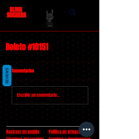
Boleto #10151
Comentarios
REVIEWS
Escribir un comentario...
Rastrear mi pedido
Política de privacidad