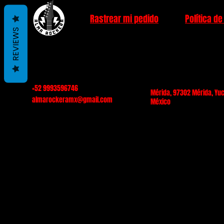
Rastrear mi pedido
Política de
REVIEWS
+52 9993596746
Mérida, 97302 Mérida, Yuc
almarockeramx@gmail.com
México