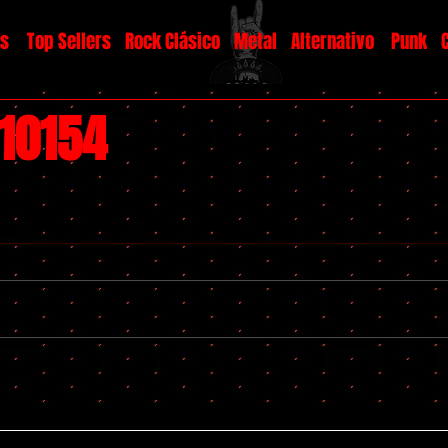
os
Top Sellers
Rock Clásico
Metal
Alternativo
Punk
#10154