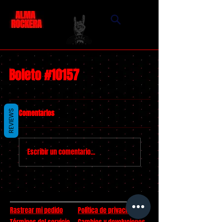
Boleto #10157
Comentarios
REVIEWS
Escribir un comentario...
Rastrear mi pedido
Política de privacidad