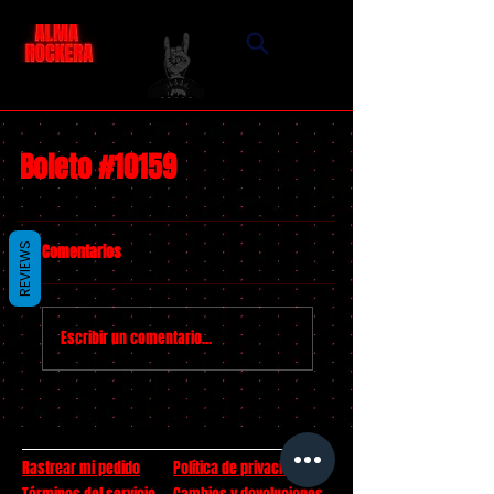
Boleto #10159
Comentarios
REVIEWS
Escribir un comentario...
Rastrear mi pedido
Política de privacidad