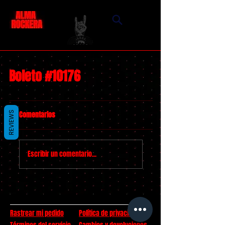
Boleto #10176
Comentarios
REVIEWS
Escribir un comentario...
Rastrear mi pedido
Política de privacidad