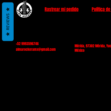
Rastrear mi pedido
Política de
REVIEWS
+52 9993596746
Mérida, 97302 Mérida, Yuc
almarockeramx@gmail.com
México