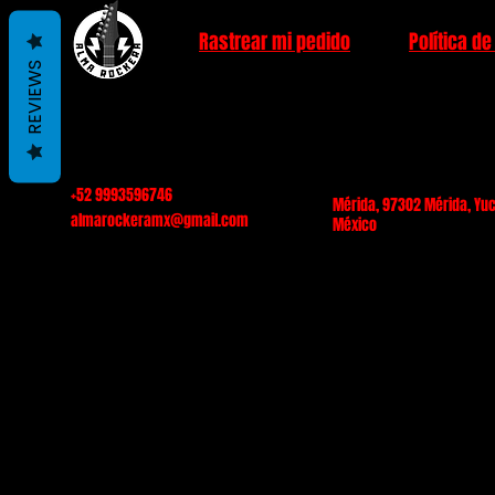
Rastrear mi pedido
Política de
REVIEWS
+52 9993596746
Mérida, 97302 Mérida, Yuc
almarockeramx@gmail.com
México