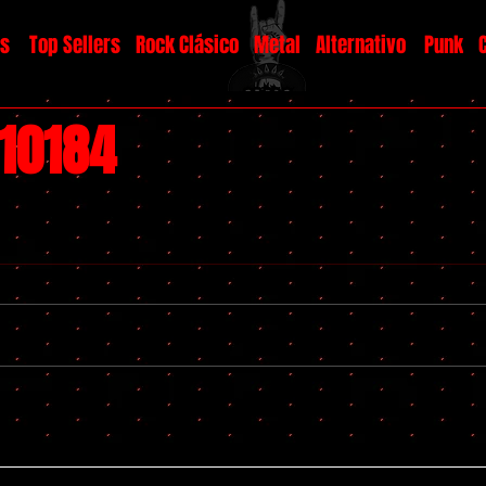
os
Top Sellers
Rock Clásico
Metal
Alternativo
Punk
#10184