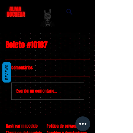
Boleto #10187
Comentarios
REVIEWS
Escribir un comentario...
Rastrear mi pedido
Política de privacidad