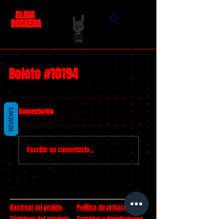
Boleto #10194
Comentarios
REVIEWS
Escribir un comentario...
Rastrear mi pedido
Política de privacidad