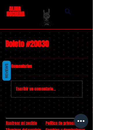
Boleto #20030
Comentarios
REVIEWS
Escribir un comentario...
Rastrear mi pedido
Política de privacidad