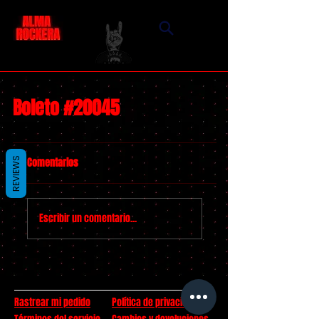
Boleto #20045
Comentarios
REVIEWS
Escribir un comentario...
Rastrear mi pedido
Política de privacidad