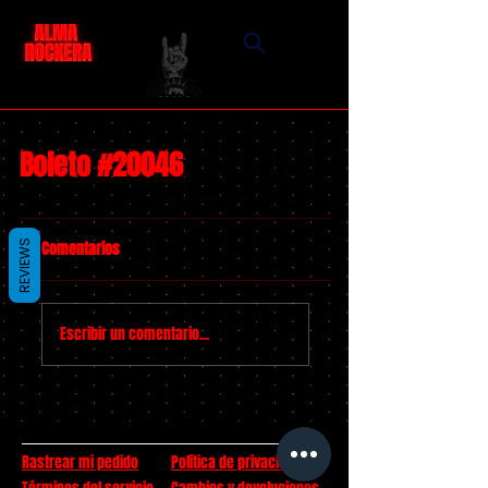
Boleto #20046
Comentarios
REVIEWS
Escribir un comentario...
Rastrear mi pedido
Política de privacidad