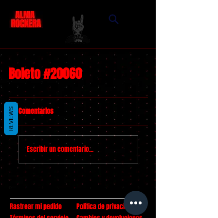
Boleto #20060
Comentarios
REVIEWS
Escribir un comentario...
Rastrear mi pedido
Política de privacidad