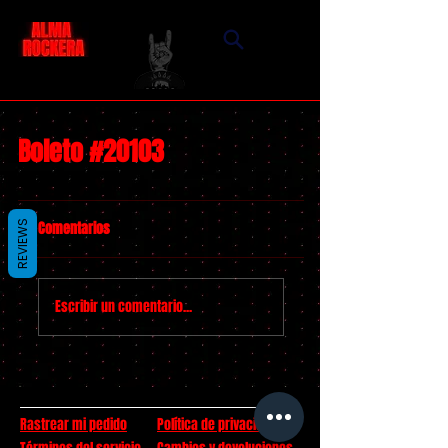
Boleto #20103
Comentarios
REVIEWS
Escribir un comentario...
Rastrear mi pedido
Política de privacidad