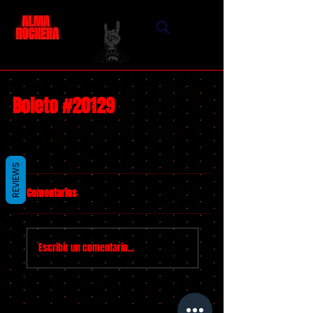
Boleto #20129
REVIEWS
Comentarios
Escribir un comentario...