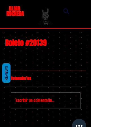
Boleto #20139
REVIEWS
Comentarios
Escribir un comentario...