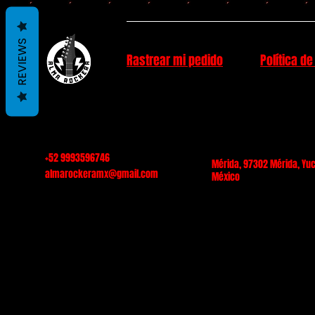
REVIEWS
Rastrear mi pedido
Política de
+52 9993596746
Mérida, 97302 Mérida, Yuc
almarockeramx@gmail.com
México