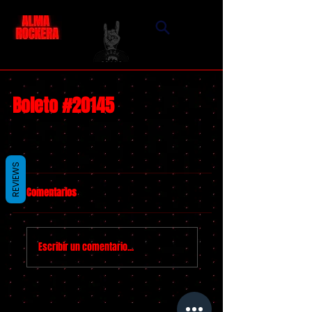
Boleto #20145
REVIEWS
Comentarios
Escribir un comentario...