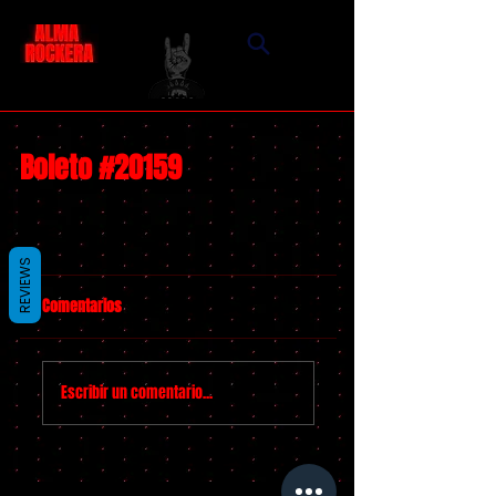
Boleto #20159
REVIEWS
Comentarios
Escribir un comentario...