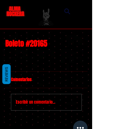
Boleto #20165
REVIEWS
Comentarios
Escribir un comentario...