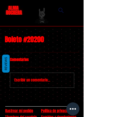
Boleto #20200
Comentarios
REVIEWS
Escribir un comentario...
Rastrear mi pedido
Política de privacidad