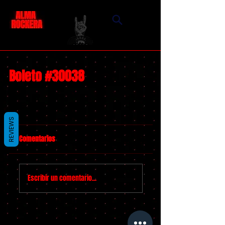
Boleto #30038
REVIEWS
Comentarios
Escribir un comentario...