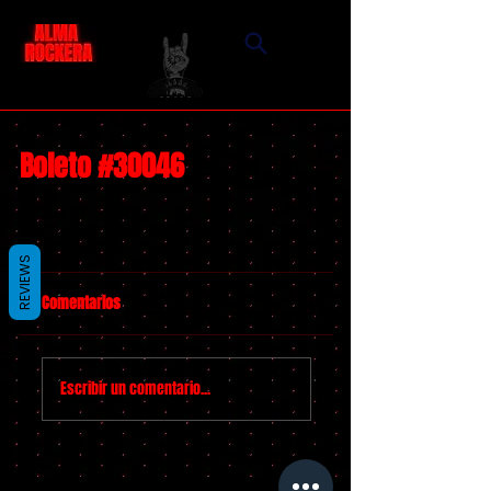
Boleto #30046
REVIEWS
Comentarios
Escribir un comentario...