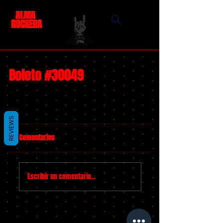
Boleto #30049
REVIEWS
Comentarios
Escribir un comentario...