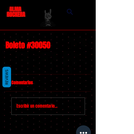
Boleto #30050
REVIEWS
Comentarios
Escribir un comentario...