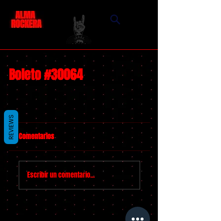
Boleto #30064
REVIEWS
Comentarios
Escribir un comentario...