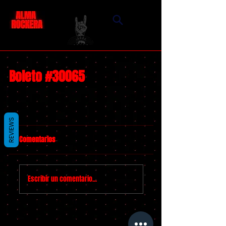
Boleto #30065
REVIEWS
Comentarios
Escribir un comentario...