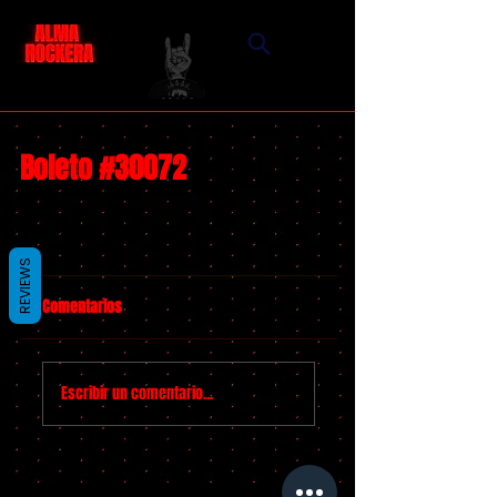
Boleto #30072
REVIEWS
Comentarios
Escribir un comentario...